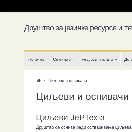
Skip
to
content
Друштво за језичке ресурсе и те
Skip
Почетна
Семинар
Ресурси и алати
Дог
to
content
Home
Циљеви и оснивачи
Циљеви и оснивачи
Циљеви ЈеРТех-а
Друштво се оснива ради остваривања циљева у