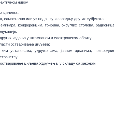
рактичном нивоу.
х циљева :
та, самостално или уз подршку и сарадњу других субјеката;
еминара, конференција, трибина, округлих столова, радионица
едукације;
 других издања у штампаном и електронском облику;
ласти остваривања циљева;
ким установама, удружењима, јавним органима, привредни
странству;
 остваривање циљева Удружења, у складу са законом.