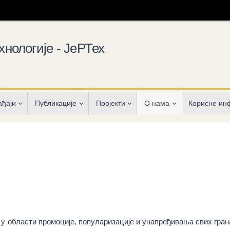
хнологије - ЈеРТех
ађаји
Публикације
Пројекти
О нама
Корисне ин
 области промоције, популаризације и унапређивања свих гран