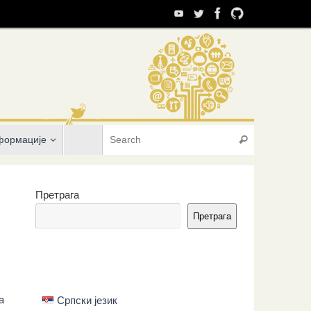
Search for:
формације
Search
Претрага
Претрага
а
Српски језик