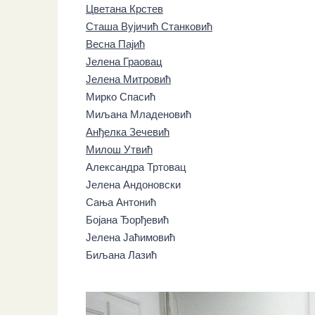
Цветана Крстев
Сташа Вујичић Станковић
Весна Пајић
Јелена Граовац
Јелена Митровић
Мирко Спасић
Миљана Младеновић
Анђелка Зечевић
Милош Утвић
Александра Тртовац
Јелена Андоновски
Сања Антонић
Бојана Ђорђевић
Јелена Јаћимовић
Биљана Лазић