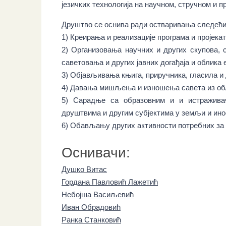
језичких технологија на научном, стручном и п
Друштво се оснива ради остваривања следећи
1) Креирања и реализације програма и пројека
2) Организовања научних и других скупова, с
саветовања и других јавних догађаја и облика 
3) Објављивања књига, приручника, гласила и
4) Давања мишљења и изношења савета из об
5) Сарадње са образовним и и истраживач
друштвима и другим субјектима у земљи и ино
6) Обављању других активности потребних за
Оснивачи:
Душко Витас
Гордана Павловић Лажетић
Небојша Васиљевић
Иван Обрадовић
Ранка Станковић