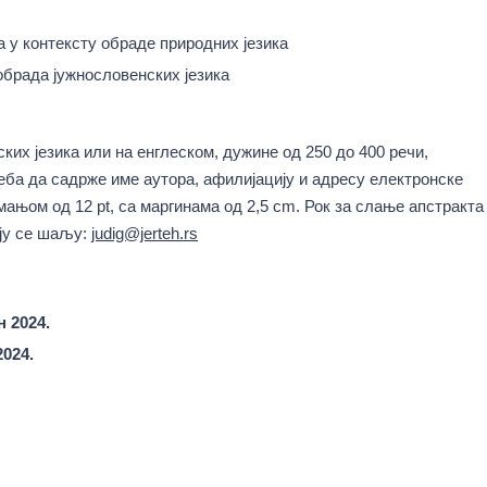
а у контексту обраде природних језика
обрада јужнословенских језика
ких језика или на енглеском, дужине од 250 до 400 речи,
еба да садрже име аутора, афилијацију и адресу електронске
ањом од 12 pt, са маргинама од 2,5 cm. Рок за слање апстракта
оју се шаљу:
judig@jerteh.rs
н 2024.
2024.