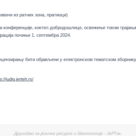
ивачи из ратних зона, пратиоци)
са конференције, коктел добродошлице, освежење током трајањ
рација почиње 1. септембра 2024.
рецензирању бити објављени у електронском тематском зборник
s://judig.jerteh.rs/
Друштво за језичке ресурсе и техлоногије - ЈеРТех.