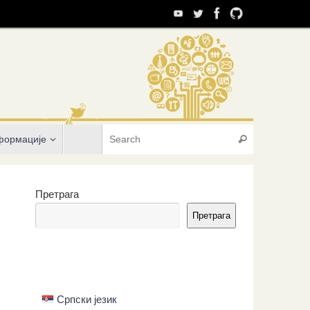
Search for:
формације
Search
Претрага
Претрага
Српски језик