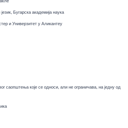
Сaкле
 језик, Бугарска академија наука
стер и Универзитет у Аликантеу
г саопштења које се односи, али не ограничава, на једну од
зика