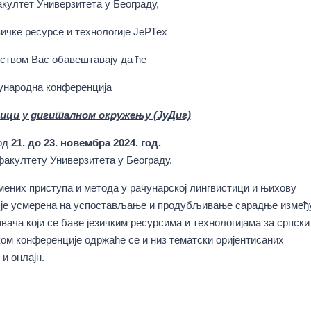
ултет Универзитета у Београду,
зичке ресурсе и технологије ЈеРТех
ством Вас обавештавају да ће
народна конференција
зици у дигиталном окружењу (ЈуДиг)
од
21. до 23. новембра 2024. год.
акултету Универзитета у Београду.
ених приступа и метода у рачунарској лингвистици и њихову
но је усмерена на успостављање и продубљивање сарадње измеђ
вача који се баве језичким ресурсима и технологијама за српски
оком конференције одржаће се и низ тематски оријентисаних
и онлајн.