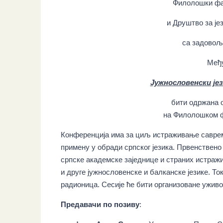
Филолошки фак
и Друштво за је
са задовољ
Међу
Јужнословенски је
бити одржана 
на Филолошком ф
Конференција има за циљ истраживање саврем
примену у обради српског језика. Првенстве
српске академске заједнице и страних истражи
и друге јужнословенске и балканске језике. Т
радионица. Сесије ће бити организоване уживо 
Предавачи по позиву
: