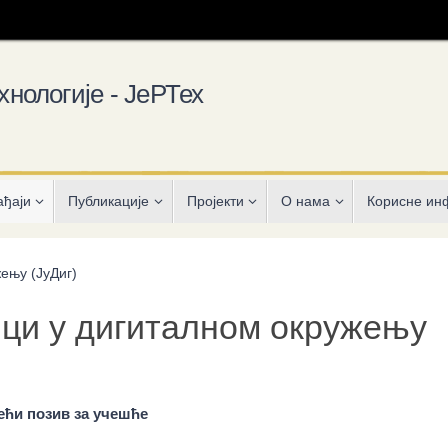
хнологије - ЈеРТех
ађаји
Публикације
Пројекти
О нама
Корисне ин
ењу (ЈуДиг)
ици у дигиталном окружењу
ећи позив за учешће