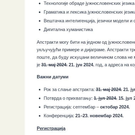
Технологије обраде јужнословенских језика
Граматика и лексика јужнословенских језик
Вештачка интелигенција, језички модели и 
Дигитална хуманистика
Апстракти могу бити на једном од јужнословенс
укључујући примере и дијаграме. Апстракти тр
поште, да буду искуцани величином слова не м
је
31. мај 2024.
21. јун 2024.
год, а адреса на к
Важни датуми
Рок за слање апстракта:
31. мај 2024.
21. ју
Потврда о прихватању:
1. јул 2024.
15. јул 
Регистрација: септембар –
октобар 2024.
Конференција:
21–23. новембар 2024.
Регистрација