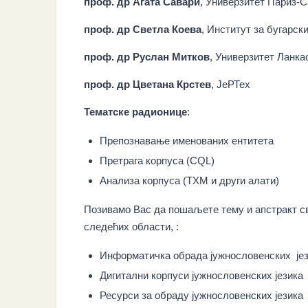
проф. др Агата Савари
, Универзитет Париз-
проф. др Светла Коева
, Институт за бугарски
проф. др Руслан Митков
, Универзитет Ланка
проф. др Цветана Крстев
, ЈеРТех
Тематске радионице
:
Препознавање именованих ентитета
Претрага корпуса (CQL)
Анализа корпуса (TXM и други алати)
Позивамо Вас да пошаљете тему и апстракт сво
следећих области, :
Информатичка обрада јужнословенских је
Дигитални корпуси јужнословенских језика
Ресурси за обраду јужнословенских језика