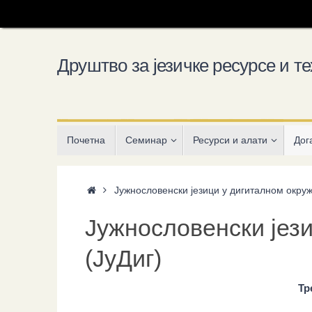
Skip
to
content
Друштво за језичке ресурсе и те
Skip
Почетна
Семинар
Ресурси и алати
Дог
to
content
Home
Јужнословенски језици у дигиталном окруж
Јужнословенски јез
(ЈуДиг)
Тр