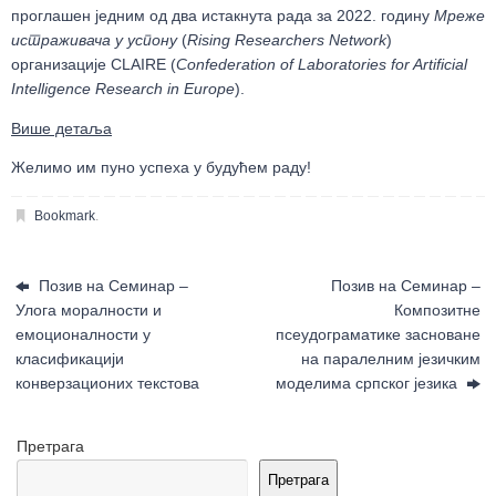
проглашен једним од два истакнута рада за 2022. годину
Мреже
истраживача у успону
(
Rising Researchers Network
)
организације CLAIRE (
Confederation of Laboratories for Artificial
Intelligence Research in Europe
).
Више детаља
Желимо им пуно успеха у будућем раду!
Bookmark
.
Позив на Семинар –
Позив на Семинар –
Улога моралности и
Композитне
емоционалности у
псеудограматике засноване
класификацији
на паралелним језичким
конверзационих текстова
моделима српског језика
Претрага
Претрага