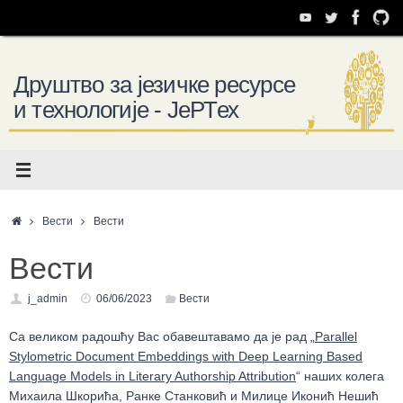
Skip
to
content
Друштво за језичке ресурсе
и технологије - ЈеРТех
Home
Вести
Вести
Вести
j_admin
06/06/2023
Вести
Са великом радошћу Вас обавештавамо да је рад „
Parallel
Stylometric Document Embeddings with Deep Learning Based
Language Models in Literary Authorship Attribution
“ наших колега
Михаила Шкорића, Ранке Станковић и Милице Иконић Нешић