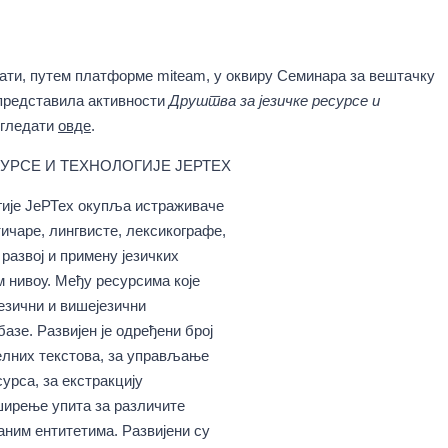
 сати, путем платформе miteam, у оквиру Семинара за вештачку
представила активности
Друштва за језичке ресурсе и
огледати
овде
.
УРСЕ И ТЕХНОЛОГИЈЕ ЈЕРТЕХ
огије ЈеРТех окупља истраживаче
чаре, лингвисте, лексикографе,
 развој и примену језичких
м нивоу. Међу ресурсима које
језични и вишејезични
азе. Развијен је одређени број
елних текстова, за управљање
урса, за екстракцију
ширење упита за различите
аним ентитетима. Развијени су