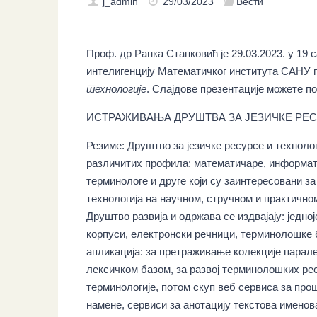
j_admin
29/03/2023
Вести
Проф. др Ранка Станковић је 29.03.2023. у 19
интелигенцију Математичког института САНУ 
технологије
. Слајдове презентације можете п
ИСТРАЖИВАЊА ДРУШТВА ЗА ЈЕЗИЧКЕ РЕС
Резиме: Друштво за језичке ресурсе и технол
различитих профила: математичаре, информати
терминологе и друге који су заинтересовани за
технологија на научном, стручном и практично
Друштво развија и одржава се издвајају: једно
корпуси, електронски речници, терминолошке б
апликација: за претраживање колекције парал
лексичком базом, за развој терминолошких рес
терминологије, потом скуп веб сервиса за про
намене, сервиси за анотацију текстова именов