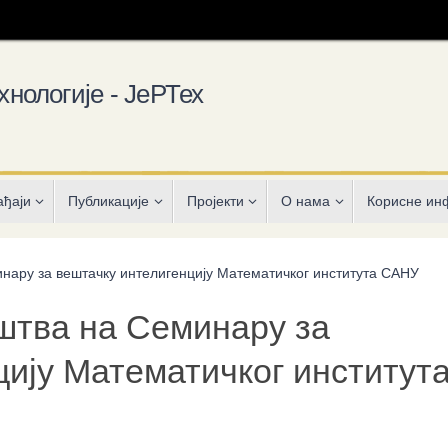
хнологије - ЈеРТех
ађаји
Публикације
Пројекти
О нама
Корисне ин
ару за вештачку интелигенцију Математичког института САНУ
тва на Семинару за
цију Математичког институт