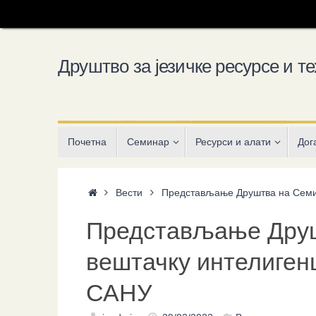
Skip
to
content
Друштво за језичке ресурсе и те
Skip
Почетна
Семинар
Ресурси и алати
Дог
to
content
Home
Вести
Представљање Друштва на Семин
Представљање Друш
вештачку интелиген
САНУ