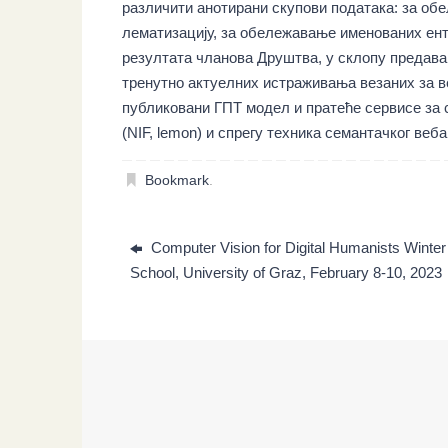
различити анотирани скупови података: за об
лематизацију, за обележавање именованих ент
резултата чланова Друштва, у склопу предава
тренутно актуелних истраживања везаних за в
публиковани ГПТ модел и пратеће сервисе за 
(NIF, lemon) и спрегу техника семантачког веба
Bookmark
.
Computer Vision for Digital Humanists Winter
School, University of Graz, February 8-10, 2023