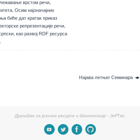
ележавање врстом речи,
итета. Осим најзначајних
ња биће дат кратак приказ
екторске репрезентације речи,
српски, као развој RDF ресурса
.
Најава летњег Семинара
Друштво за језичке ресурсе и техлоногије - ЈеРТех.