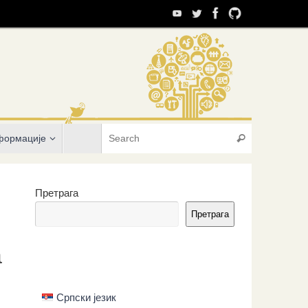
Search for:
формације
Search
Претрага
Претрага
а
Српски језик